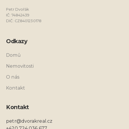
Petr Dvořák
IČ: 74842439
DIČ: CZ8401230178
Odkazy
Domů
Nemovitosti
O nás
Kontakt
Kontakt
petr@dvorakreal.cz
+420 724 036 677